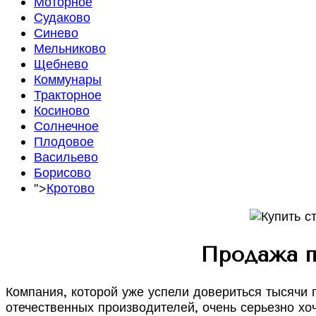
Моторное
Судаково
Синево
Мельниково
Щебнево
Коммунары
Тракторное
Косиново
Солнечное
Плодовое
Васильево
Борисово
">
Кротово
Продажа п
Компания, которой уже успели довериться тысячи
отечественных производителей, очень серьезно хоч