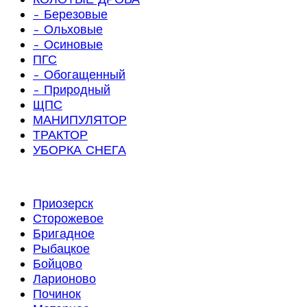
- Березовые
- Ольховые
- Осиновые
ПГС
- Обогащенный
- Природный
ЩПС
МАНИПУЛЯТОР
ТРАКТОР
УБОРКА СНЕГА
Приозерск
Сторожевое
Бригадное
Рыбацкое
Бойцово
Ларионово
Починок