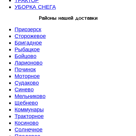
ТРАКТОР
УБОРКА СНЕГА
Районы нашей доставки
Приозерск
Сторожевое
Бригадное
Рыбацкое
Бойцово
Ларионово
Починок
Моторное
Судаково
Синево
Мельниково
Щебнево
Коммунары
Тракторное
Косиново
Солнечное