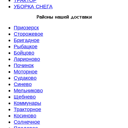
ТРАКТОР
УБОРКА СНЕГА
Районы нашей доставки
Приозерск
Сторожевое
Бригадное
Рыбацкое
Бойцово
Ларионово
Починок
Моторное
Судаково
Синево
Мельниково
Щебнево
Коммунары
Тракторное
Косиново
Солнечное