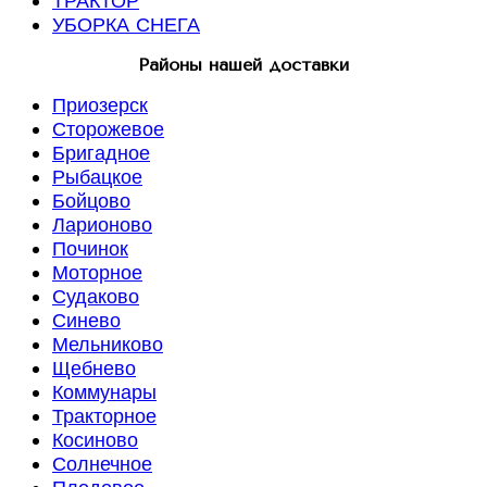
ТРАКТОР
УБОРКА СНЕГА
Районы нашей доставки
Приозерск
Сторожевое
Бригадное
Рыбацкое
Бойцово
Ларионово
Починок
Моторное
Судаково
Синево
Мельниково
Щебнево
Коммунары
Тракторное
Косиново
Солнечное